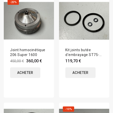
-20%
Joint homocinétique
Kit joints butée
206 Super 1600
d'embrayage ST75-
16 - 206 S1600
360,00 €
119,70 €
450,00 €
ACHETER
ACHETER
-10%