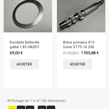
Rondelle Belleville
Arbre primaire X10
galbé 1.85 SADEV
Usine ST75-16 206
S1600
69,00 €
1 955,88 €
2 173,20 €
ACHETER
ACHETER
Affichage de 1-6 of 106 élément(s)
…