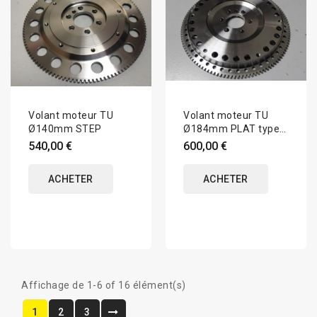
Volant moteur TU
Volant moteur TU
Ø140mm STEP
Ø184mm PLAT type
Saxo S1600
540,00 €
600,00 €
ACHETER
ACHETER
Affichage de 1-6 of 16 élément(s)
1
2
3