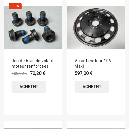
-35%
Jeu de 6 vis de volant
Volant moteur 106
moteur renforcées
Maxi
pour moteurs TU
70,20 €
597,00 €
108,00 €
ACHETER
ACHETER