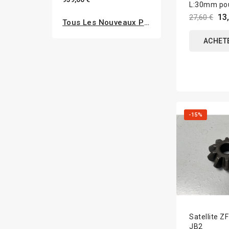
L:30mm po
autobloqua
13
27,60 €
Tous Les Nouveaux Produits
JB3E
ACHET
-15%
Satellite Z
JB2