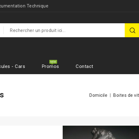
cumentation Technique
cules - Cars
Promos
Contact
os
Domicile
Boites de v