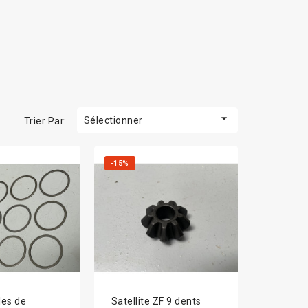

Sélectionner
Trier Par:
-15%
les de
Satellite ZF 9 dents