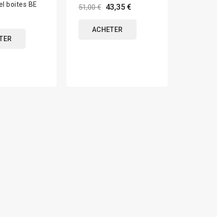
el boites BE
43,35 €
51,00 €
ACHETER
TER