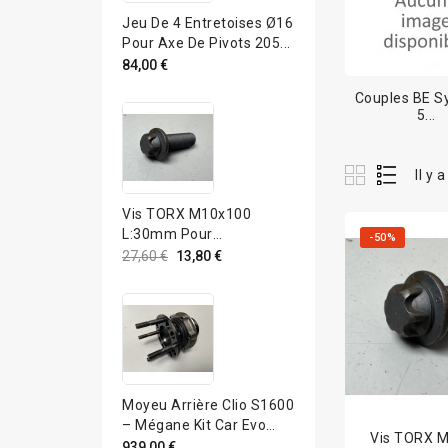
Jeu De 4 Entretoises Ø16
Pour Axe De Pivots 205...
84,00 €
Couples BE S
5...
Il y 
Vis TORX M10x100
L:30mm Pour
-50%
Autobloquant JB3 /...
27,60 €
13,80 €
Moyeu Arrière Clio S1600
– Mégane Kit Car Evo
Vis TORX 
2000
939,00 €