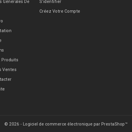
s Générales De
S'identifier
Créez Votre Compte
ro
ation
e
ns
 Produits
s Ventes
tacter
ite
© 2026 - Logiciel de commerce électronique par PrestaShop™