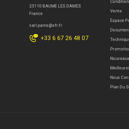
Condition
25110 BAUME LES DAMES
Vente
France
Espace P
sarl.pams@sfr.fr
Document
+33 6 67 26 48 07
Techniqu
Promotio
Nouveaux
Meilleure
Nous Con
Plan Du S