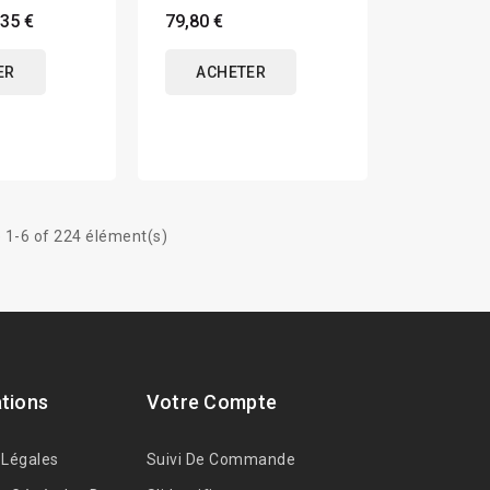
,35 €
79,80 €
ER
ACHETER
 1-6 of 224 élément(s)
tions
Votre Compte
 Légales
Suivi De Commande