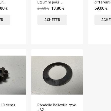
ur
L:25mm pour
différenti
nt JB3 /
autobloquant JB3 /
,80 €
13,80 €
69,00 €
27,60 €
JB3E
ER
ACHETER
ACHE
F 10 dents
Rondelle Belleville type
JB2