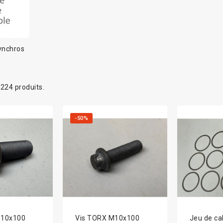
ynchros
a 224 produits.
-50%
M10x100
Vis TORX M10x100
Jeu de ca