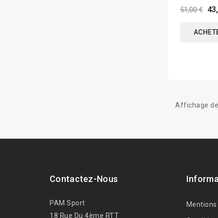
43
51,00 €
ACHET
Affichage de
Contactez-Nous
Informa
PAM Sport
Mentions
18 Rue Du 4ème RTT